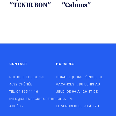
"TENIR BON"
"Calmos"
CONTACT
HORAIRES
RUE DE L’ÉGLISE 1-3
HORAIRE (HORS PÉRIODE DE
4032 CHÊNÉE
VACANCES) : DU LUNDI AU
TÉL.
04 365 11 16
JEUDI DE 9H À 12H ET DE
INFO@CHENEECULTURE.BE
13H À 17H
ACCÈS
›
LE VENDREDI DE 9H À 12H