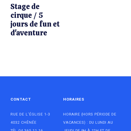
Stage de
cirque / 5
jours de fun et
d'aventure
CONTACT
HORAIRES
RUE DE L’ÉGLISE 1-3
HORAIRE (HORS PÉRIODE DE
4032 CHÊNÉE
VACANCES) : DU LUNDI AU
TÉL.
04 365 11 16
JEUDI DE 9H À 12H ET DE