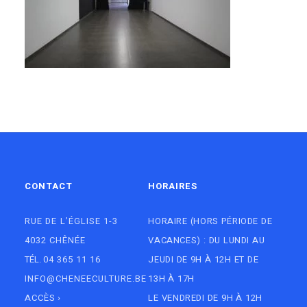
CONTACT
HORAIRES
RUE DE L’ÉGLISE 1-3
HORAIRE (HORS PÉRIODE DE
4032 CHÊNÉE
VACANCES) : DU LUNDI AU
TÉL.
04 365 11 16
JEUDI DE 9H À 12H ET DE
INFO@CHENEECULTURE.BE
13H À 17H
ACCÈS
›
LE VENDREDI DE 9H À 12H