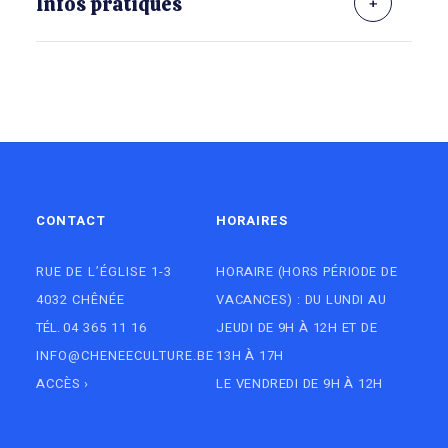
Infos pratiques
CONTACT
HORAIRES
RUE DE L’ÉGLISE 1-3
HORAIRE (HORS PÉRIODE DE
4032 CHÊNÉE
VACANCES) : DU LUNDI AU
TÉL.
04 365 11 16
JEUDI DE 9H À 12H ET DE
INFO@CHENEECULTURE.BE
13H À 17H
ACCÈS
›
LE VENDREDI DE 9H À 12H