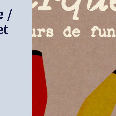
e /
et