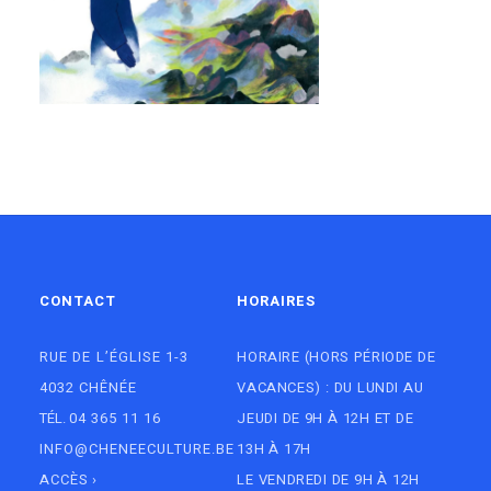
HEKLA ET LAKI
CONTACT
HORAIRES
RUE DE L’ÉGLISE 1-3
HORAIRE (HORS PÉRIODE DE
4032 CHÊNÉE
VACANCES) : DU LUNDI AU
TÉL.
04 365 11 16
JEUDI DE 9H À 12H ET DE
INFO@CHENEECULTURE.BE
13H À 17H
ACCÈS
›
LE VENDREDI DE 9H À 12H