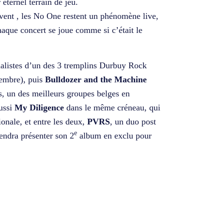
 éternel terrain de jeu.
avent , les No One restent un phénomène live,
chaque concert se joue comme si c’était le
nalistes d’un des 3 tremplins Durbuy Rock
tembre), puis
Bulldozer and the Machine
s, un des meilleurs groupes belges en
aussi
My Diligence
dans le même créneau, qui
onale, et entre les deux,
PVRS
, un duo post
e
iendra présenter son 2
album en exclu pour