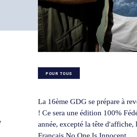
POUR TOUS
La 16ème GDG se prépare à reve
! Ce sera une édition 100% Fédé
année, excepté la tête d'affiche,
Français No One Is Innocent.